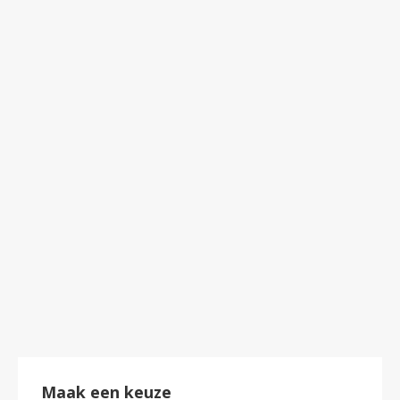
Out of stock
boek – macramé, nieuwe stijl!
€
17.50
Maak een keuze