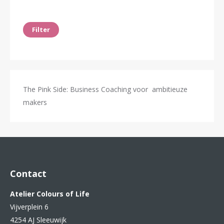
Min.
Max.
prijs
prijs
Filter
The Pink Side: Business Coaching voor ambitieuze
makers
Contact
Atelier Colours of Life
Vijverplein 6
4254 AJ Sleeuwijk