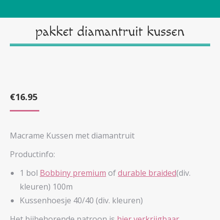
pakket diamantruit kussen
€
16.95
Macrame Kussen met diamantruit
Productinfo:
1 bol
Bobbiny premium
of
durable braided
(div.
kleuren) 100m
Kussenhoesje 40/40 (div. kleuren)
Het bijbehorende patroon is
hier verkrijgbaar.