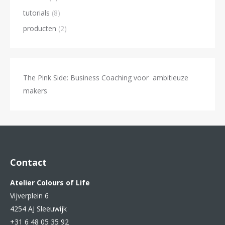
tutorials
(8)
producten
(2)
The Pink Side: Business Coaching voor ambitieuze
makers
Contact
Atelier Colours of Life
Vijverplein 6
4254 AJ Sleeuwijk
+31 6 48 05 35 92