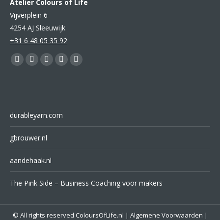
Atelier Colours of Life
Vijverplein 6
4254 AJ Sleeuwijk
+31 6 48 05 35 92
Vind ons op:
Facebook
YouTube
Pinterest
Instagram
Mail
page
page
page
page
page
opens
opens
opens
opens
opens
in
in
in
in
in
durableyarn.com
new
new
new
new
new
window
window
window
window
window
gbrouwer.nl
aandehaak.nl
The Pink Side – Business Coaching voor makers
© All rights reserved
ColoursOfLife.nl
|
Algemene Voorwaarden
|