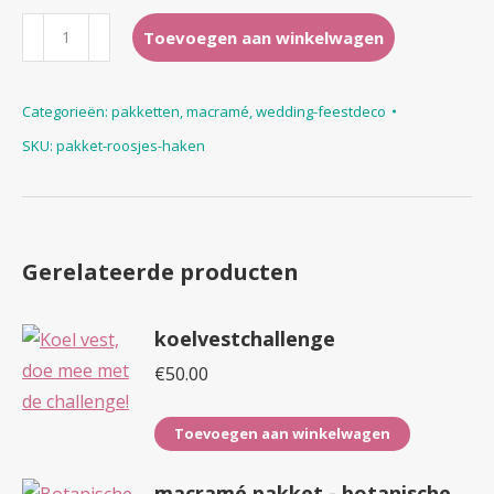
pakket
Toevoegen aan winkelwagen
roosjes
haken
Categorieën:
pakketten
,
macramé
,
wedding-feestdeco
aantal
SKU:
pakket-roosjes-haken
Gerelateerde producten
koelvestchallenge
€
50.00
Toevoegen aan winkelwagen
macramé pakket - botanische