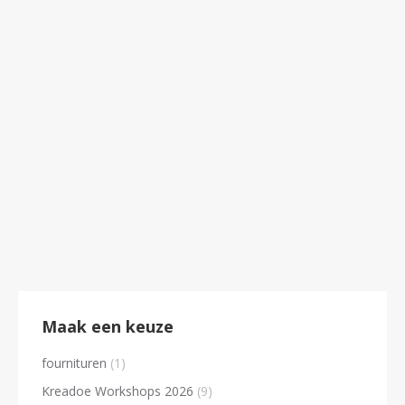
kerstbal deco
€
15.95
Maak een keuze
fournituren
(1)
Kreadoe Workshops 2026
(9)