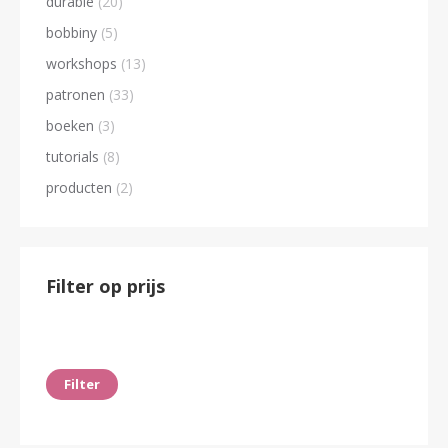
durable
(20)
bobbiny
(5)
workshops
(13)
patronen
(33)
boeken
(3)
tutorials
(8)
producten
(2)
Filter op prijs
Min.
Max.
prijs
prijs
Filter