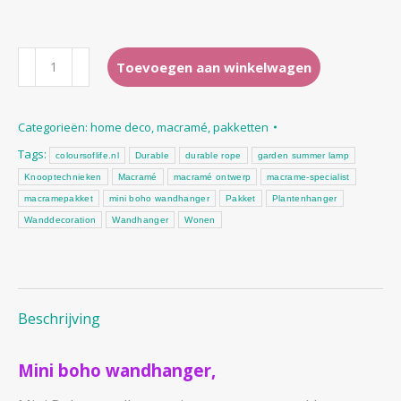
mini
Toevoegen aan winkelwagen
boho
wandhanger
Categorieën:
home deco
,
macramé
,
pakketten
aantal
Tags:
coloursoflife.nl
Durable
durable rope
garden summer lamp
Knooptechnieken
Macramé
macramé ontwerp
macrame-specialist
macramepakket
mini boho wandhanger
Pakket
Plantenhanger
Wanddecoration
Wandhanger
Wonen
Beschrijving
Mini boho wandhanger,