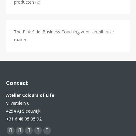
producten
(2)
The Pink Side: Business Coaching voor ambitieuze
makers
Contact
Atelier Colours of Life
Vijverplein 6
4254 AJ Sleeuwijk
+31 6 48 05 35 92
Vind ons op:
Facebook
YouTube
Pinterest
Instagram
Mail