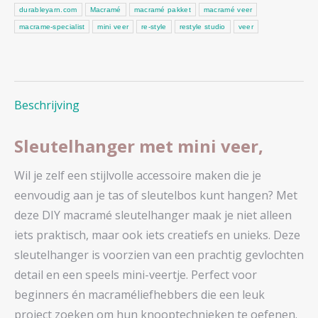
durableyarn.com
Macramé
macramé pakket
macramé veer
macrame-specialist
mini veer
re-style
restyle studio
veer
Beschrijving
Sleutelhanger met mini veer,
Wil je zelf een stijlvolle accessoire maken die je
eenvoudig aan je tas of sleutelbos kunt hangen? Met
deze DIY macramé sleutelhanger maak je niet alleen
iets praktisch, maar ook iets creatiefs en unieks. Deze
sleutelhanger is voorzien van een prachtig gevlochten
detail en een speels mini-veertje. Perfect voor
beginners én macraméliefhebbers die een leuk
project zoeken om hun knooptechnieken te oefenen.