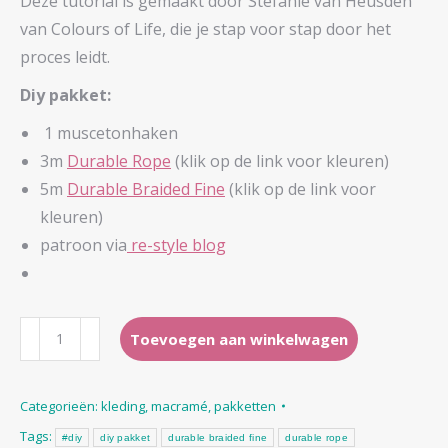
Deze tutorial is gemaakt door Stefanie van Heusden
van Colours of Life, die je stap voor stap door het
proces leidt.
Diy pakket:
1 muscetonhaken
3m
Durable Rope
(klik op de link voor kleuren)
5m
Durable Braided Fine
(klik op de link voor
kleuren)
patroon via
re-style blog
sleutelhanger
Toevoegen aan winkelwagen
met
mini
Categorieën:
kleding
,
macramé
,
pakketten
veer
Tags:
aantal
#diy
diy pakket
durable braided fine
durable rope