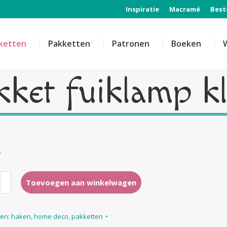
Inspiratie
Macramé
Best
ketten
Pakketten
Patronen
Boeken
kket fuiklamp kl
Toevoegen aan winkelwagen
p
eën:
haken
,
home deco
,
pakketten