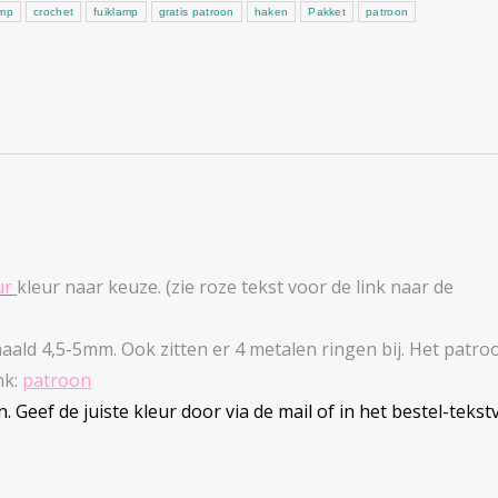
amp
crochet
fuiklamp
gratis patroon
haken
Pakket
patroon
ur
kleur naar keuze. (zie roze tekst voor de link naar de
ald 4,5-5mm. Ook zitten er 4 metalen ringen bij. Het patro
nk:
patroon
. Geef de juiste kleur door via de mail of in het bestel-tekst