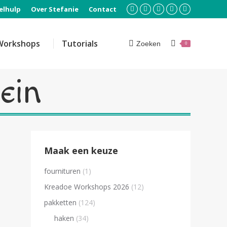
elhulp
Over Stefanie
Contact
Facebook
Instagram
Pinterest
YouTube
Mail
page
page
page
page
page
opens
opens
opens
opens
opens
Workshops
Tutorials
Zoeken
Search:
0
in
in
in
in
in
new
new
new
new
new
window
window
window
window
window
ein
Maak een keuze
fournituren
(1)
Kreadoe Workshops 2026
(12)
pakketten
(124)
haken
(34)