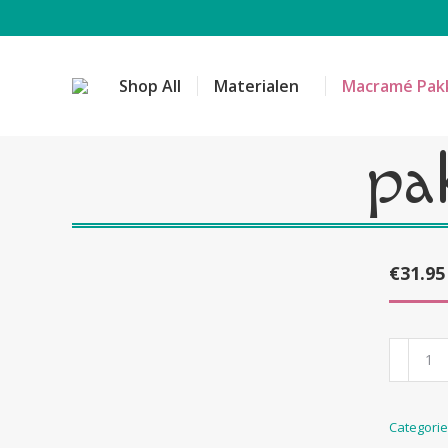
Shop All
Materialen
Macramé Pak
pa
€
31.95
pakket
fuiklam
klein
Categori
aantal