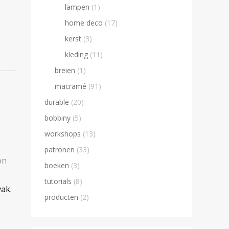
lampen
(1)
home deco
(17)
kerst
(3)
kleding
(11)
breien
(1)
macramé
(91)
durable
(20)
bobbiny
(5)
workshops
(13)
patronen
(33)
on
boeken
(3)
tutorials
(8)
vak.
producten
(2)