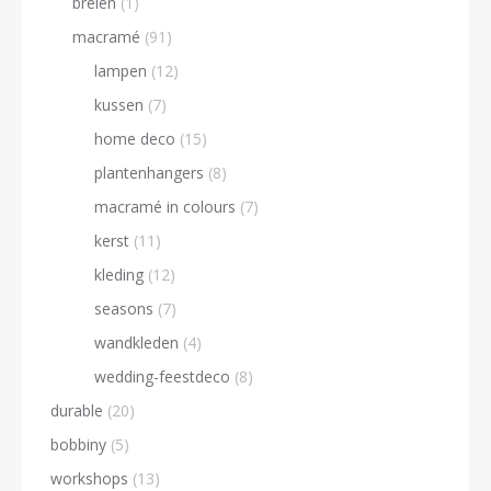
breien
(1)
macramé
(91)
lampen
(12)
kussen
(7)
home deco
(15)
plantenhangers
(8)
macramé in colours
(7)
kerst
(11)
kleding
(12)
seasons
(7)
wandkleden
(4)
wedding-feestdeco
(8)
durable
(20)
bobbiny
(5)
workshops
(13)