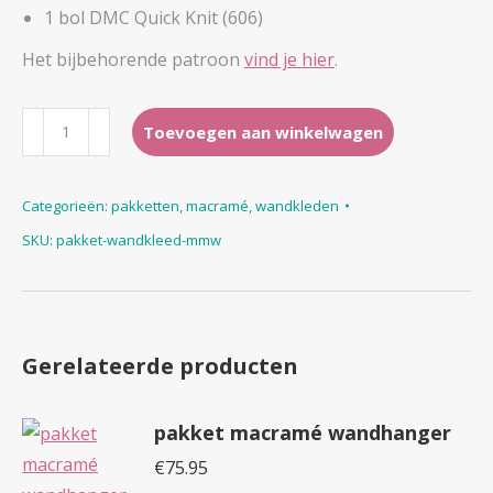
1 bol DMC Quick Knit (606)
Het bijbehorende patroon
vind je hier
.
pakket
Toevoegen aan winkelwagen
wandkleed
(macramé
Categorieën:
pakketten
,
macramé
,
wandkleden
met
SKU:
pakket-wandkleed-mmw
wol)
aantal
Gerelateerde producten
pakket macramé wandhanger
€
75.95