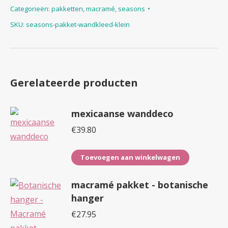
Categorieën:
pakketten
,
macramé
,
seasons
klein
SKU:
seasons-pakket-wandkleed-klein
aantal
Gerelateerde producten
mexicaanse wanddeco
€
39.80
Toevoegen aan winkelwagen
macramé pakket - botanische
hanger
€
27.95