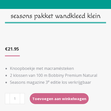
seasons pakket wandkleed klein
€
21.95
Knoopboekje met macramésteken
2 klossen van 100 m Bobbiny Premium Natural
e
Seasons magazine 3
editie los verkrijgbaar
seasons
Toevoegen aan winkelwagen
pakket
wandkleed