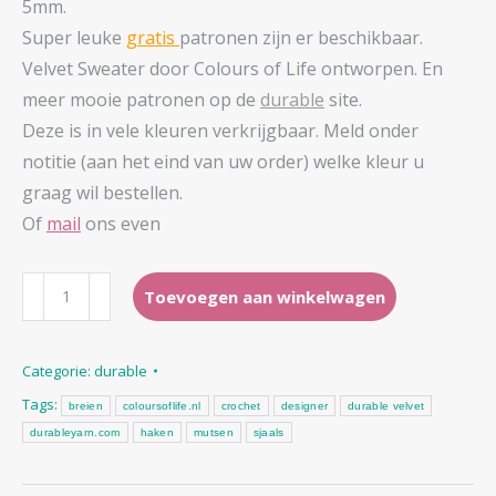
5mm.
Super leuke
gratis
patronen zijn er beschikbaar.
Velvet Sweater door Colours of Life ontworpen. En
meer mooie patronen op de
durable
site.
Deze is in vele kleuren verkrijgbaar. Meld onder
notitie (aan het eind van uw order) welke kleur u
graag wil bestellen.
Of
mail
ons even
durable
Toevoegen aan winkelwagen
-
velvet
Categorie:
durable
aantal
Tags:
breien
coloursoflife.nl
crochet
designer
durable velvet
durableyarn.com
haken
mutsen
sjaals