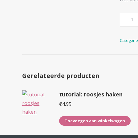
tutorial:
bloem
boeket
Categorie
aantal
Gerelateerde producten
tutorial: roosjes haken
€
4.95
Toevoegen aan winkelwagen