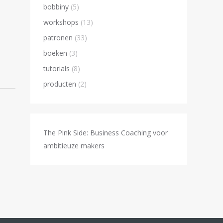
bobbiny
(5)
workshops
(13)
patronen
(33)
boeken
(3)
tutorials
(8)
producten
(2)
The Pink Side: Business Coaching voor
ambitieuze makers