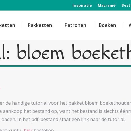
Inspiratie
Macramé
Best
ketten
Pakketten
Patronen
Boeken
al: bloem boeke
er de handige tutorial voor het pakket bloem boekethouder.
na aankoop het bestand op, want het bestand is slechts éénm
oaden. In het pdf-bestand staat een link naar de tutorial.
ket kunt u
hier
bestellen.