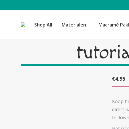
Shop All
Materialen
Macramé Pak
tutori
€
4.95
Koop hi
direct 
te downl
Het pak