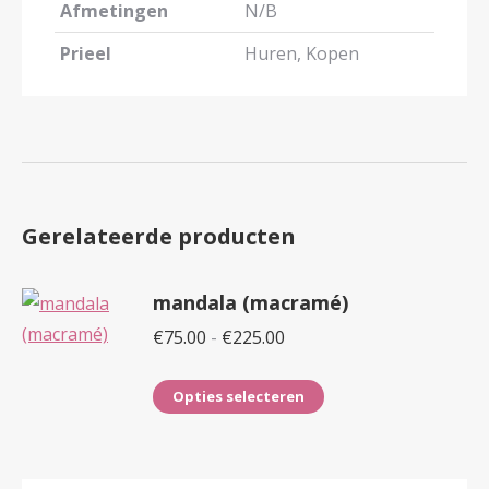
Afmetingen
N/B
Prieel
Huren, Kopen
Gerelateerde producten
mandala (macramé)
Prijsklasse:
€
75.00
-
€
225.00
€75.00
Dit
tot
Opties selecteren
product
€225.00
heeft
meerdere