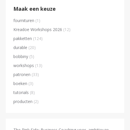
variaties.
Maak een keuze
Deze
fournituren
(1)
optie
Kreadoe Workshops 2026
(12)
kan
pakketten
(124)
gekozen
durable
(20)
worden
op
bobbiny
(5)
de
workshops
(13)
productpagina
patronen
(33)
boeken
(3)
tutorials
(8)
producten
(2)
The Pink Side: Business Coaching voor ambitieuze