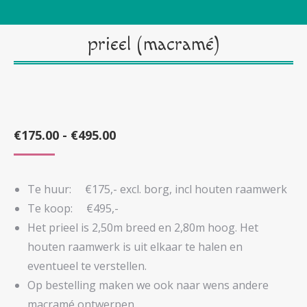
prieel (macramé)
Prijsklasse:
€
175.00
-
€
495.00
€175.00
tot
Te huur: €175,- excl. borg, incl houten raamwerk
€495.00
Te koop: €495,-
Het prieel is 2,50m breed en 2,80m hoog. Het
houten raamwerk is uit elkaar te halen en
eventueel te verstellen.
Op bestelling maken we ook naar wens andere
macramé ontwerpen.