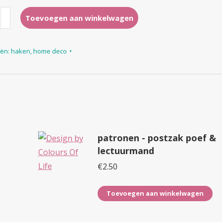
n
Toevoegen aan winkelwagen
eën:
haken
,
home deco
patronen - postzak poef &
lectuurmand
€
2.50
Toevoegen aan winkelwagen