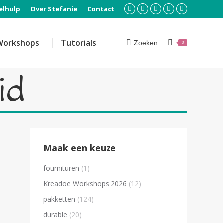
elhulp
Over Stefanie
Contact
Facebook
Instagram
Pinterest
YouTube
Mail
page
page
page
page
page
opens
opens
opens
opens
opens
Workshops
Tutorials
Zoeken
Search:
0
in
in
in
in
in
new
new
new
new
new
window
window
window
window
window
id
Maak een keuze
fournituren
(1)
Kreadoe Workshops 2026
(12)
pakketten
(124)
durable
(20)