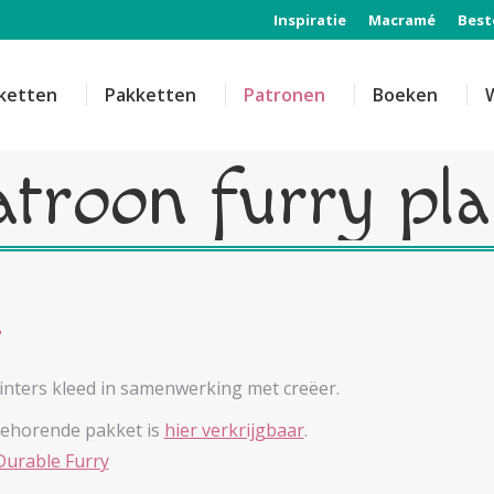
Inspiratie
Macramé
Best
ketten
Pakketten
Patronen
Boeken
atroon furry pla
inters kleed in samenwerking met creëer.
behorende pakket is
hier verkrijgbaar
.
Durable Furry