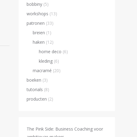
bobbiny
(5)
workshops
(13)
patronen
(33)
breien
(1)
haken
(12)
home deco
(6)
kleding
(6)
macramé
(20)
boeken
(3)
tutorials
(8)
producten
(2)
The Pink Side: Business Coaching voor
ambitieuze makers