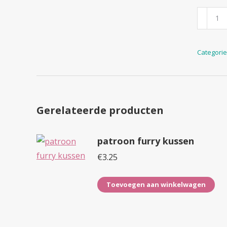
patroo
furry
plaid
Categori
aantal
Gerelateerde producten
patroon furry kussen
€
3.25
Toevoegen aan winkelwagen