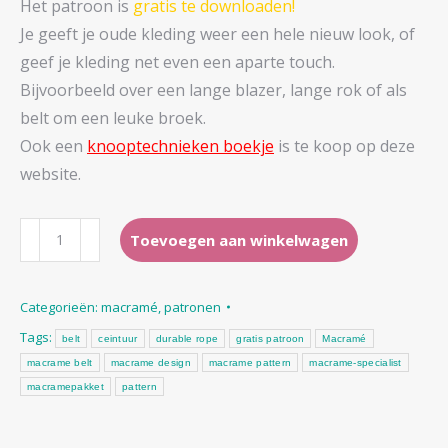
Het patroon is
gratis te downloaden!
Je geeft je oude kleding weer een hele nieuw look, of
geef je kleding net even een aparte touch.
Bijvoorbeeld over een lange blazer, lange rok of als
belt om een leuke broek.
Ook een
knooptechnieken boekje
is te koop op deze
website.
gratis
Toevoegen aan winkelwagen
patroon
macramé
Categorieën:
macramé
,
patronen
belt
Tags:
aantal
belt
ceintuur
durable rope
gratis patroon
Macramé
macrame belt
macrame design
macrame pattern
macrame-specialist
macramepakket
pattern