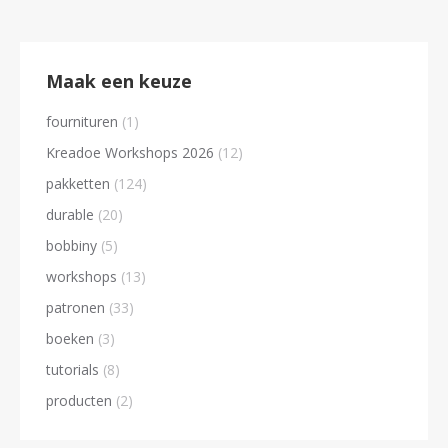
Deze
optie
kan
Maak een keuze
gekoze
fournituren
(1)
worden
Kreadoe Workshops 2026
(12)
op
pakketten
(124)
de
product
durable
(20)
bobbiny
(5)
workshops
(13)
patronen
(33)
boeken
(3)
tutorials
(8)
producten
(2)