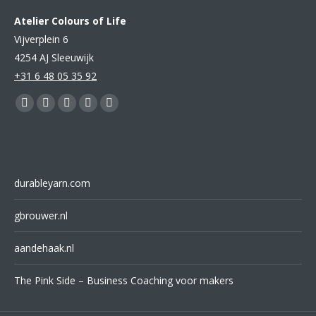
Atelier Colours of Life
Vijverplein 6
4254 AJ Sleeuwijk
+31 6 48 05 35 92
Vind ons op:
Facebook
YouTube
Pinterest
Instagram
Mail
page
page
page
page
page
opens
opens
opens
opens
opens
in
in
in
in
in
durableyarn.com
new
new
new
new
new
window
window
window
window
window
gbrouwer.nl
aandehaak.nl
The Pink Side – Business Coaching voor makers