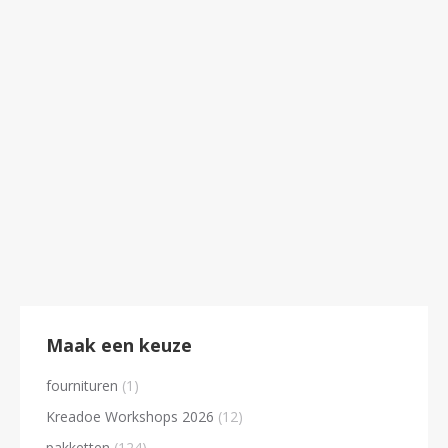
angel falls macramé kussen
€
25.20
Maak een keuze
fournituren
(1)
Kreadoe Workshops 2026
(12)
pakketten
(124)