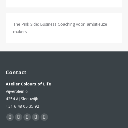
The Pink Side: Business Coaching voor ambitieuze
makers
Contact
Atelier Colours of Life
Vijverplein 6
4254 AJ Sleeuwijk
+31 6 48 05 35 92
Vind ons op:
Facebook
YouTube
Pinterest
Instagram
Mail
page
page
page
page
page