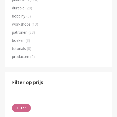
durable
(20)
bobbiny
(5)
workshops
(13)
patronen
(33)
boeken
(3)
tutorials
(8)
producten
(2)
Filter op prijs
Min.
Max.
prijs
prijs
Filter