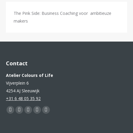
The Pink Side: Business Coaching voor ambitieuze
makers
Contact
Atelier Colours of Life
Vijverplein 6
4254 AJ Sleeuwijk
+31 6 48 05 35 92
Vind ons op:
Facebook
YouTube
Pinterest
Instagram
Mail
page
page
page
page
page
opens
opens
opens
opens
opens