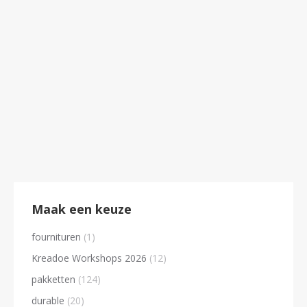
Macramé Lampen
€
64.50
Maak een keuze
fournituren
(1)
Kreadoe Workshops 2026
(12)
pakketten
(124)
durable
(20)