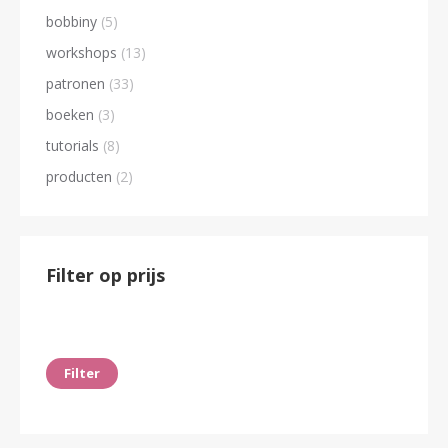
bobbiny
(5)
workshops
(13)
patronen
(33)
boeken
(3)
tutorials
(8)
producten
(2)
Filter op prijs
Min.
Max.
prijs
prijs
Filter