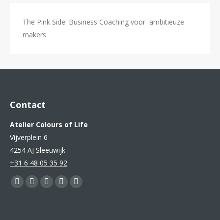
The Pink Side: Business Coaching voor ambitieuze
makers
Contact
Atelier Colours of Life
Vijverplein 6
4254 AJ Sleeuwijk
+31 6 48 05 35 92
Vind ons op:
Facebook
YouTube
Pinterest
Instagram
Mail
page
page
page
page
page
opens
opens
opens
opens
opens