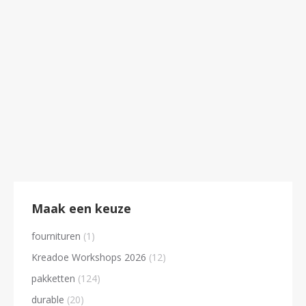
Veren hanger
€
33.95
Maak een keuze
fournituren
(1)
Kreadoe Workshops 2026
(12)
pakketten
(124)
durable
(20)