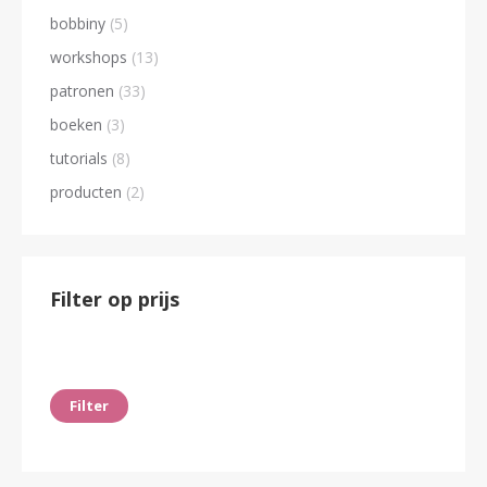
bobbiny
(5)
workshops
(13)
patronen
(33)
boeken
(3)
tutorials
(8)
producten
(2)
Filter op prijs
Min.
Max.
prijs
prijs
Filter