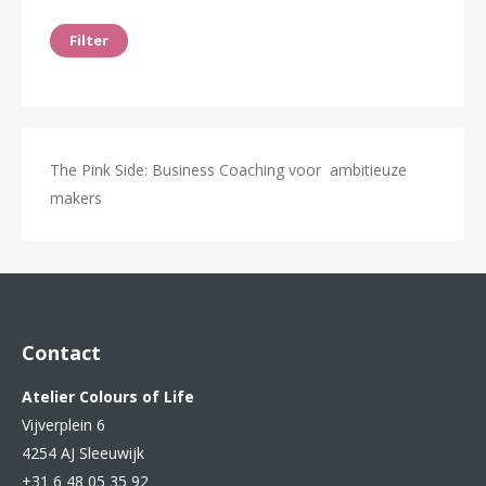
prijs
prijs
Filter
The Pink Side: Business Coaching voor ambitieuze
makers
Contact
Atelier Colours of Life
Vijverplein 6
4254 AJ Sleeuwijk
+31 6 48 05 35 92