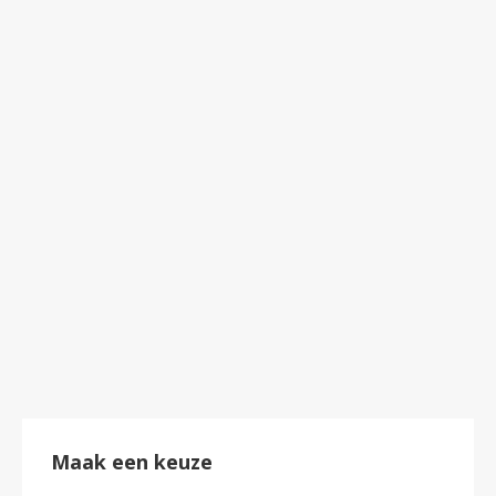
Chunky Dare sjaal/muts in 1
€
47.70
Maak een keuze