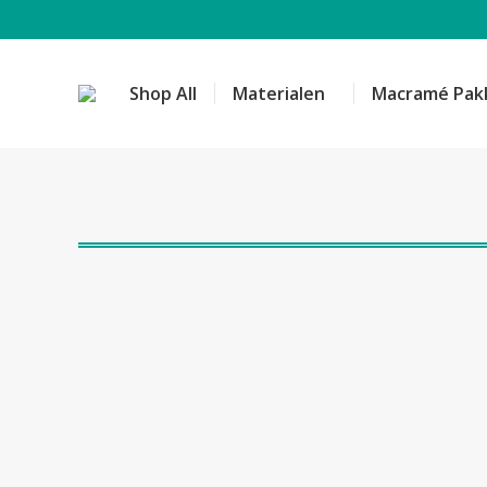
Shop All
Materialen
Macramé Pak
Dit
product
Kreadoe
heeft
katia easy tas