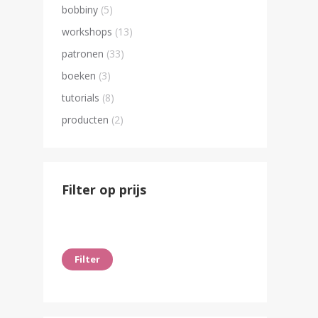
bobbiny
(5)
workshops
(13)
patronen
(33)
boeken
(3)
tutorials
(8)
producten
(2)
Filter op prijs
Min.
Max.
prijs
prijs
Filter