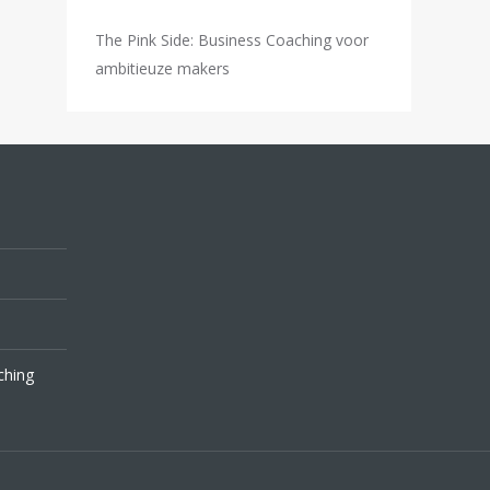
The Pink Side: Business Coaching voor
ambitieuze makers
ching