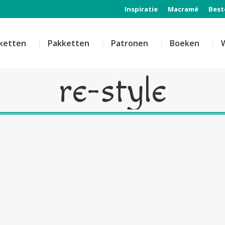
Inspiratie
Macramé
Best
ketten
Pakketten
Patronen
Boeken
re-style
boho style
sleutelhanger
sleutelhang