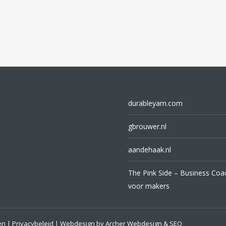
gekozen
worden
op
de
productpagina
durableyarn.com
gbrouwer.nl
aandehaak.nl
The Pink Side – Business Coa
voor makers
en
|
Privacybeleid
| Webdesign by
Archer Webdesign & SEO