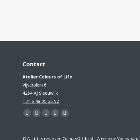
Contact
Atelier Colours of Life
Vijverplein 6
4254 AJ Sleeuwijk
+31 6 48 05 35 92
Vind ons op:
Facebook
YouTube
Pinterest
Instagram
Mail
page
page
page
page
page
opens
opens
opens
opens
opens
© All rights reserved
ColoursOfLife.nl
|
Algemene Voorwaard