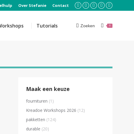
elhulp
Over Stefanie
Contact
Facebook
Instagram
Pinterest
YouTube
Mail
page
page
page
page
page
opens
opens
opens
opens
opens
Workshops
Tutorials
Zoeken
Search:
0
in
in
in
in
in
new
new
new
new
new
window
window
window
window
window
Maak een keuze
fournituren
(1)
Kreadoe Workshops 2026
(12)
pakketten
(124)
er-
durable
(20)