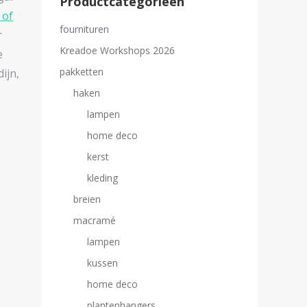
Productcategorieën
 of
fournituren
r
Kreadoe Workshops 2026
e
pakketten
ijn,
haken
lampen
home deco
kerst
kleding
breien
macramé
lampen
kussen
home deco
plantenhangers