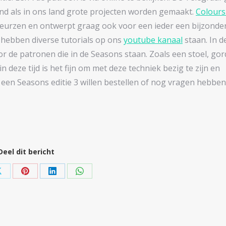
nd als in ons land grote projecten worden gemaakt.
Colours
beurzen en ontwerpt graag ook voor een ieder een bijzonde
e hebben diverse tutorials op ons
youtube kanaal
staan. In d
 de patronen die in de Seasons staan. Zoals een stoel, gord
 deze tijd is het fijn om met deze techniek bezig te zijn en
 een Seasons editie 3 willen bestellen of nog vragen hebben
Deel dit bericht
Share
Share
Share
Share
on
on
on
on
ok
X
Pinterest
LinkedIn
WhatsApp