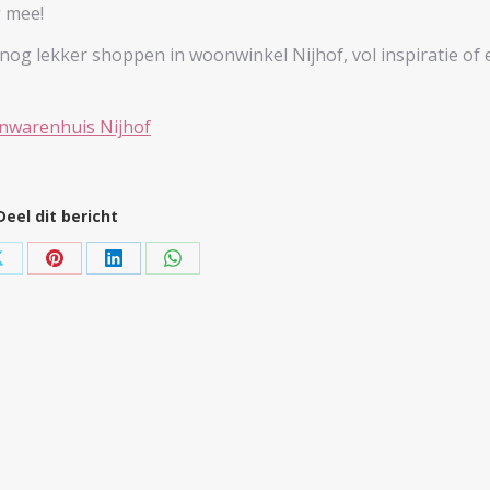
g mee!
 nog lekker shoppen in woonwinkel Nijhof, vol inspiratie of
Deel dit bericht
Share
Share
Share
Share
on
on
on
on
ok
X
Pinterest
LinkedIn
WhatsApp