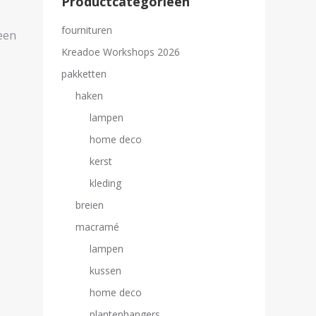
Productcategorieën
fournituren
 een
Kreadoe Workshops 2026
pakketten
haken
lampen
home deco
kerst
kleding
breien
macramé
lampen
kussen
home deco
plantenhangers