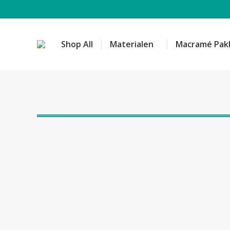
Shop All
Materialen
Macramé Pak
Dit
product
Kreadoe
heeft
workshop