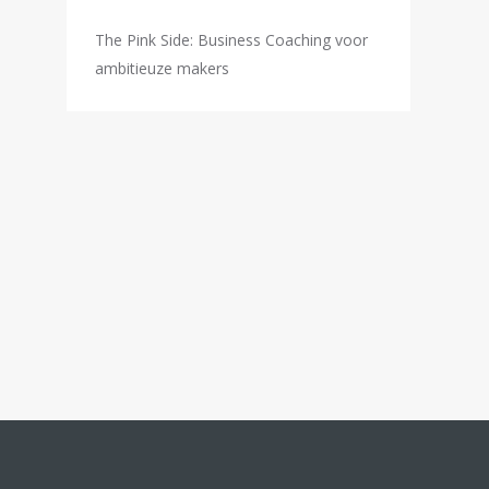
an
ekozen
The Pink Side: Business Coaching voor
orden
ambitieuze makers
p
e
roductpagina