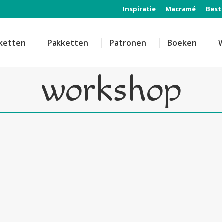
Inspiratie
Macramé
Best
ketten
Pakketten
Patronen
Boeken
workshop
Dit
D
product
p
workshop
Kreadoe
heeft
Kreadoe
h